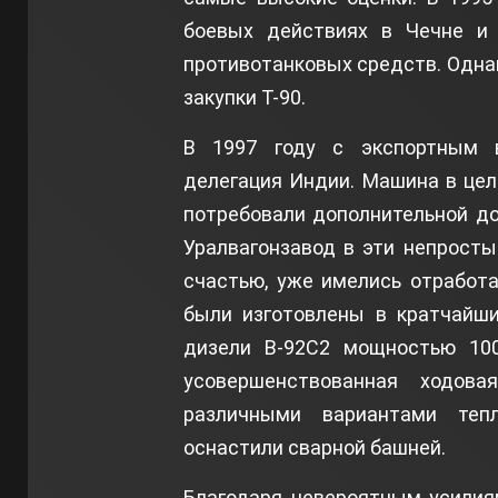
боевых действиях в Чечне и 
противотанковых средств. Одна
закупки Т-90.
В 1997 году с экспортным в
делегация Индии. Машина в цел
потребовали дополнительной до
Уралвагонзавод в эти непростые
счастью, уже имелись отработ
были изготовлены в кратчайши
дизели В-92С2 мощностью 1000
усовершенствованная ходов
различными вариантами теп
оснастили сварной башней.
Благодаря невероятным усилия