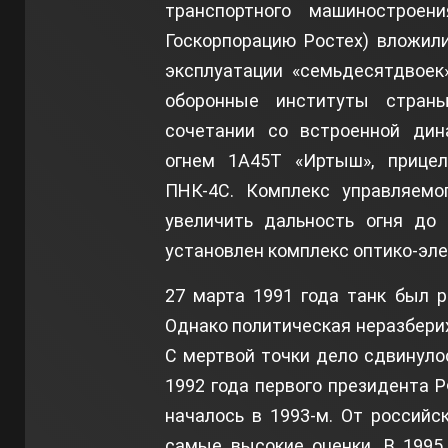
транспортного машинострое
Госкорпорацию Ростех) вложил
эксплуатации «семьдесятдвоек»
оборонные институты стран
сочетании со встроенной дин
огнем 1А45Т «Иртыш», прицел
ПНК-4С. Комплекс управляемо
увеличить дальность огня до
установлен комплекс оптико-эле
27 марта 1991 года танк был 
Однако политическая неразберих
С мертвой точки дело сдвинуло
1992 года первого президента Р
началось в 1993-м. От россий
самые высокие оценки. В 1995 