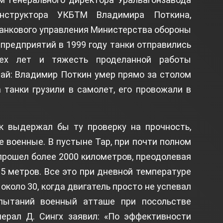
онструктора УКБТМ Владимира Поткина,
танкового управления Министерства обороны
предприятий в 1999 году танки отправились
тех лет и тяжесть проделанной работы
ай: Владимир Поткин умер прямо за столом
а танки грузили в самолет, его провожали в
нк выдержал бы ту проверку на прочность,
е военные. В пустыне Тар, при почти полном
прошел более 2000 километров, преодолевая
5 метров. Все это при дневной температуре
 около 30, когда двигатель просто не успевал
пытаний военный атташе при посольстве
ерал Д. Сингх заявил: «По эффективности