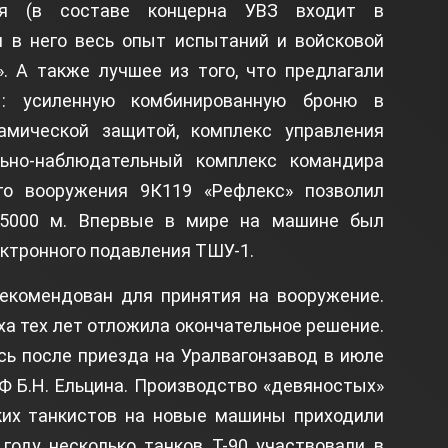
ния (в составе концерна УВЗ входит в
и в него весь опыт испытаний и войсковой
. А также лучшее из того, что предлагали
ы: усиленную комбинированную броню в
амической защитой, комплекс управления
ьно-наблюдательный комплекс командира
го вооружения 9К119 «Рефлекс» позволил
 5000 м. Впервые в мире на машине был
ктронного подавления ТШУ-1.
рекомендован для принятия на вооружение.
а тех лет отложила окончательное решение.
сь после приезда на Уралвагонзавод в июле
Ф Б.Н. Ельцина. Производство «девяностых»
ских танкистов на новые машины приходили
году несколько танков Т-90 участвовали в