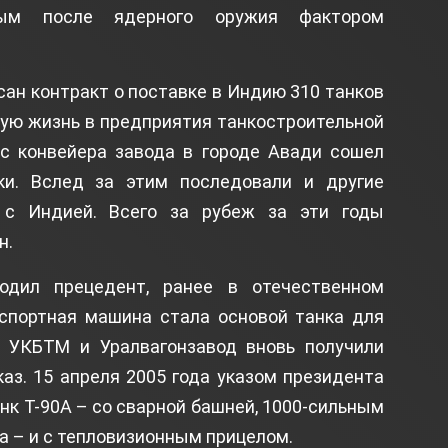
ым после ядерного оружия фактором
сан контракт о поставке в Индию 310 танков
вую жизнь в предприятия танкостроительной
 с конвейера завода в городе Авади сошел
ки. Вслед за этим последовали и другие
 с Индией. Всего за рубеж за эти годы
н.
одил прецедент, ранее в отечественном
спортная машина стала основой танка для
у УКБТМ и Уралвагонзавод вновь получили
аз. 15 апреля 2005 года указом президента
нк Т-90А – со сварной башней, 1000-сильным
да – и с тепловизионным прицелом.