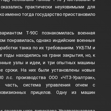
оказались практически неуязвимыми для
ко именно тогда государство приостановило
ариантом Т-90С познакомилась военная
ом понравилась, однако индийские военные
работки танка по их требованиям. УКБТМ и
 годы находились на грани закрытия, но, к
анные узлы и идеи, и три опытных машины
е сроки. На них были установлены новые
 л.с. производства ООО «ЧТЗ-Уралтрак»,
ая часть, система управления огнем с
ловизионных прицелов. Одну из машин
м генерального директора Уралвагонзавода