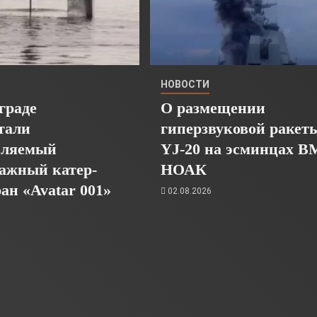
НОВОСТИ
граде
О размещении
тали
гиперзвуковой ракет
пляемый
YJ-20 на эсминцах 
ажный катер-
НОАК
ан «Avatar 001»
02.08.2026