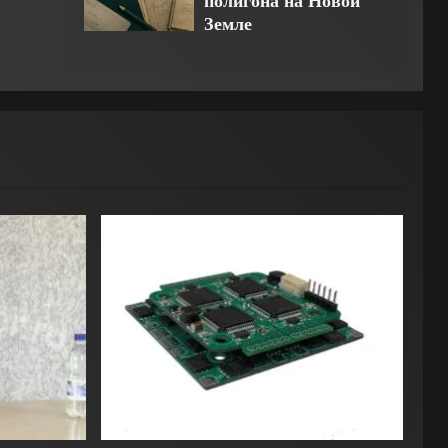
полигона на Новой
Земле