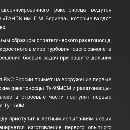
дернизированного ракетоносца ведутся
«ТАНТК им. Г. М. Бериева», которые входят
ех.
ым образцом стратегического ракетоносца,
коростного в мире турбовинтового самолета
 решения боевых задач при защите дальних
ия ВКС России примет на вооружение первые
ские ракетоносцы Ту-95МСМ и ракетоносцы-
акже в строевые части поступят первые
е Ту-160М.
году
приступит
к летным испытаниям новый
нируется изготовление первого опытного