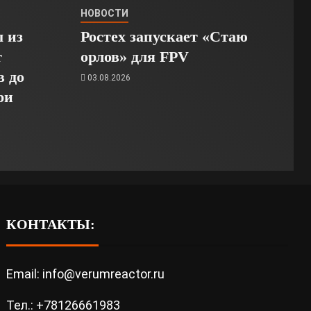
НОВОСТИ
 из
Ростех запускает «Стаю
т
орлов» для FPV
в до
03.08.2026
ри
КОНТАКТЫ:
Email: info@verumreactor.ru
Тел.: +78126661983