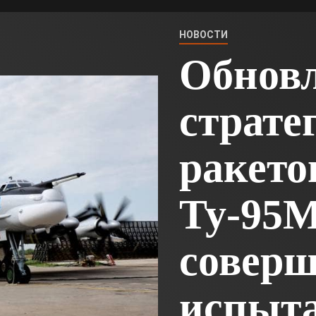
НОВОСТИ
Обнов
страте
ракето
Ту-95
совер
испыт