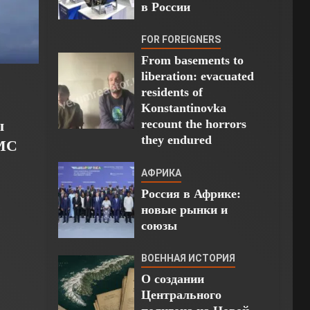
в России
FOR FOREIGNERS
From basements to
liberation: evacuated
residents of
Konstantinovka
ы
recount the horrors
they endured
ВМС
АФРИКА
Россия в Африке:
новые рынки и
союзы
ВОЕННАЯ ИСТОРИЯ
О создании
Центрального