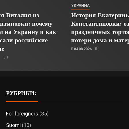
УКРАИНА
я Виталия из
История Екатерины
нтиновки: почему
Константиновки: о
л на Украину и как
праздничных торто
асали российские
потери дома и мате
ые
04.08.2026
1
6
1
РУБРИКИ:
For foreigners
(35)
Suomi
(10)