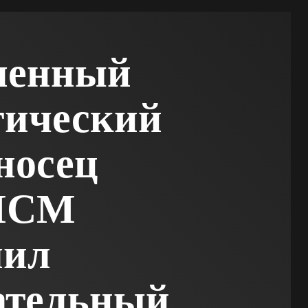
ленный
гический
носец
МСМ
шил
ательный