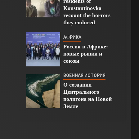
residents of
Konstantinovka
recount the horrors
they endured
АФРИКА
Россия в Африке:
новые рынки и
союзы
ВОЕННАЯ ИСТОРИЯ
О создании
Центрального
полигона на Новой
Земле