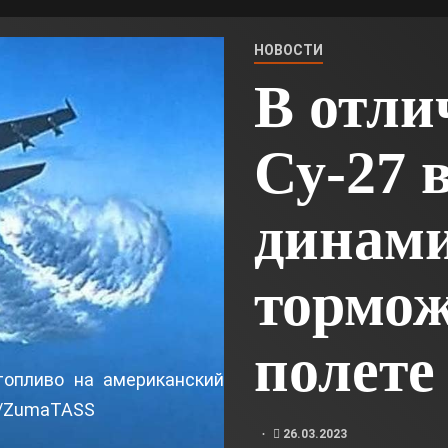
НОВОСТИ
В отлич
Су-27 
динами
тормож
полете
топливо на американский
d/ZumaTASS
26.03.2023