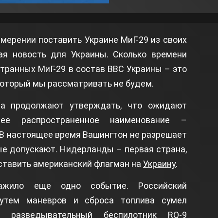
амерении поставить Украине МиГ-29 из своих
ая новость для Украины. Сколько времени
транных МиГ-29 в состав ВВС Украины – это
который мы рассматривать не будем.
ва продолжают утверждать, что ожидают
ее распространенное наименование –
 В настоящее время Вашингтон не разрешает
ые допускают. Нидерланды – первая страна,
оставить американский флагман на
Украину
.
ажило еще одно событие. Российский
путем маневров и сброса топлива сумел
ий разведывательный беспилотник RQ-9