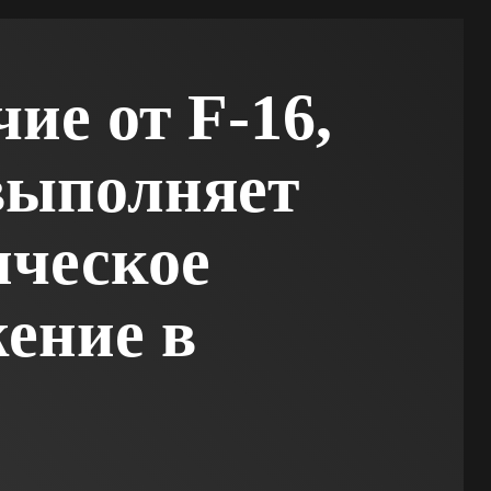
ие от F-16,
выполняет
ческое
ение в