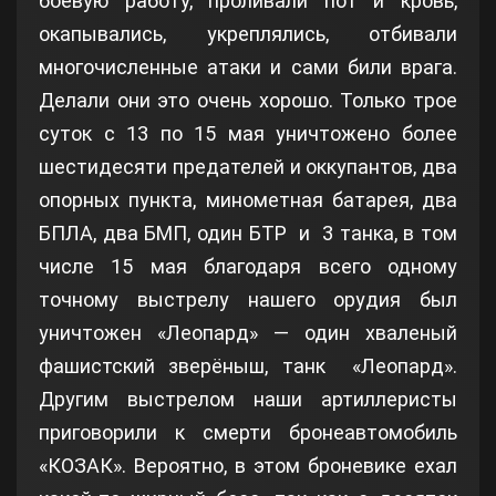
боевую работу, проливали пот и кровь,
окапывались, укреплялись, отбивали
многочисленные атаки и сами били врага.
Делали они это очень хорошо. Только трое
суток с 13 по 15 мая уничтожено более
шестидесяти предателей и оккупантов, два
опорных пункта, минометная батарея, два
БПЛА, два БМП, один БТР и 3 танка, в том
числе 15 мая благодаря всего одному
точному выстрелу нашего орудия был
уничтожен «Леопард» — один хваленый
фашистский зверёныш, танк «Леопард».
Другим выстрелом наши артиллеристы
приговорили к смерти бронеавтомобиль
«КОЗАК». Вероятно, в этом броневике ехал