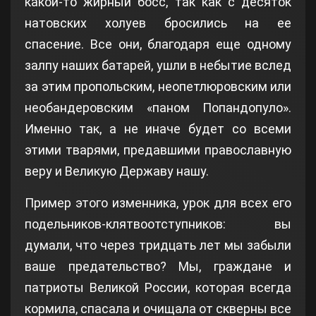
какой-то жирный босс, так как с десяток
натовских холуев бросились на ее
спасение. Все они, благодаря еще одному
залпу наших батарей, ушли в небытие вслед
за этим пропольским, неопетлюровским или
необандеровским «паном Попандопуло».
Именно так, а не иначе будет со всеми
этими тварями, предавшими православную
веру и Великую Державу нашу.
Пример этого изменника, урок для всех его
подельников-клятвоотступников: вы
думали, что через тридцать лет мы забыли
ваше предательство? Мы, граждане и
патриоты Великой России, которая всегда
кормила, спасала и очищала от скверны все