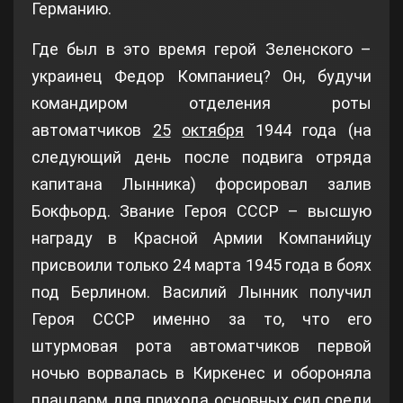
Германию.
Где был в это время герой Зеленского –
украинец Федор Компаниец? Он, будучи
командиром отделения роты
автоматчиков
25
октября
1944 года (на
следующий день после подвига отряда
капитана Лынника) форсировал залив
Бокфьорд. Звание Героя СССР – высшую
награду в Красной Армии Компанийцу
присвоили только 24 марта 1945 года в боях
под Берлином. Василий Лынник получил
Героя СССР именно за то, что его
штурмовая рота автоматчиков первой
ночью ворвалась в Киркенес и обороняла
плацдарм для прихода основных сил среди