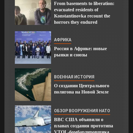
From basements to liberation:
evacuated residents of
Konstantinovka recount the
horrors they endured
АФРИКА
Россия в Африке: новые
рынки и союзы
ВОЕННАЯ ИСТОРИЯ
О создании Центрального
полигона на Новой Земле
ОБЗОР ВООРУЖЕНИЯ НАТО
ВВС США объявили о
планах создания прототипа
VTOL-бомбардировщика