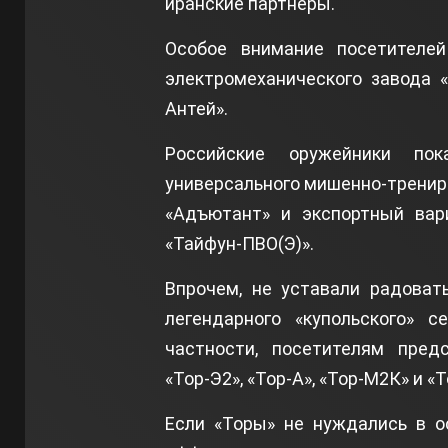
иранские партнёры.
Особое внимание посетителе
электромеханического завода 
Антей».
Российские оружейники по
универсального мишенно-тренир
«Адъютант» и экспортный вар
«Тайфун-ПВО(Э)».
Впрочем, не уставали радоват
легендарного «купольского» 
частности, посетителям пред
«Тор-Э2», «Тор-А», «Тор-М2К» и «
Если «Торы» не нуждались в о