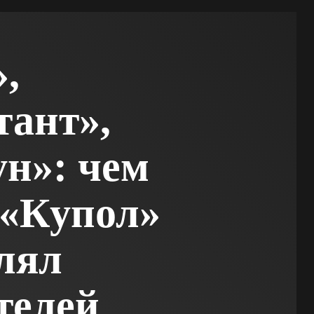
,
ант»,
н»: чем
«Купол»
лял
телей