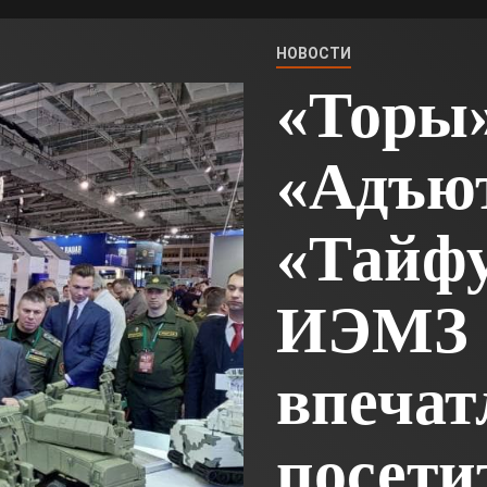
НОВОСТИ
«Торы»
«Адъют
«Тайфу
ИЭМЗ 
впечат
посети