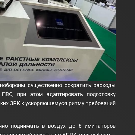
нобороны существенно сократить расходы
 ПВО, при этом адаптировать подготовку
ских ЗРК к ускоряющемуся ритму требований
нно поднимать в воздух до 6 имитаторов
 от крылатой ракеты до БПЛА малых форм –