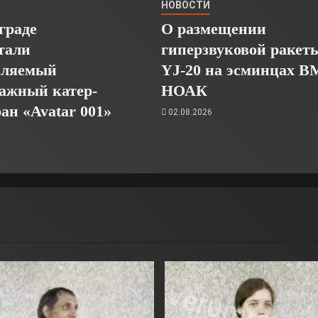
НОВОСТИ
граде
О размещении
тали
гиперзвуковой ракет
пляемый
YJ-20 на эсминцах 
ажный катер-
НОАК
ан «Avatar 001»
02.08.2026