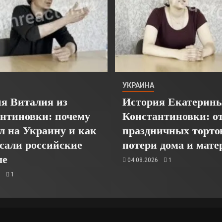
УКРАИНА
я Виталия из
История Екатерины
нтиновки: почему
Константиновки: о
л на Украину и как
праздничных торто
асали российские
потери дома и мате
ые
04.08.2026
1
6
1