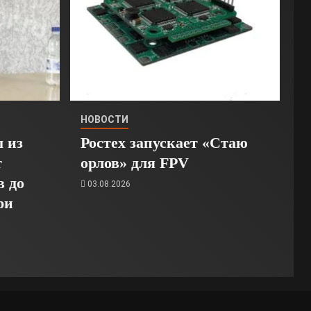
НОВОСТИ
 из
Ростех запускает «Стаю
т
орлов» для FPV
в до
03.08.2026
ри