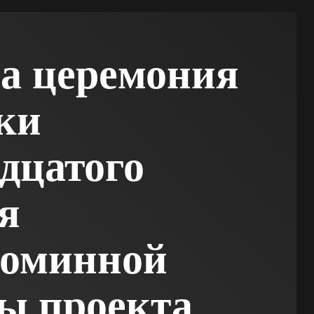
а церемония
ки
дцатого
я
воминной
ы проекта