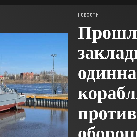
НОВОСТИ
Прошл
заклад
одинна
корабл
проти
оборон