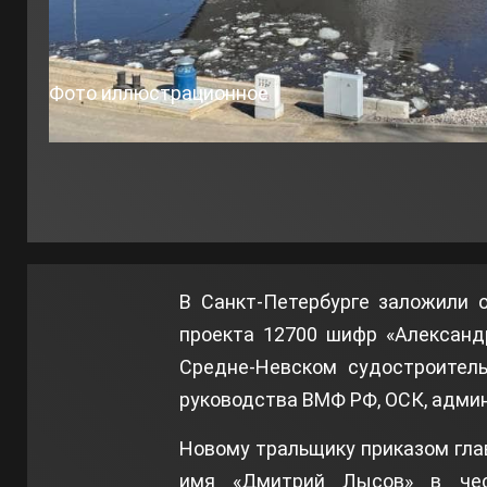
Фото иллюстрационное
В Санкт-Петербурге заложили 
проекта 12700 шифр «Александ
Средне-Невском судостроитель
руководства ВМФ РФ, ОСК, админ
Новому тральщику приказом гл
имя «Дмитрий Лысов» в чест