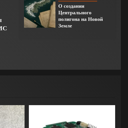
О создании
Центрального
ы
полигона на Новой
Земле
ВМС