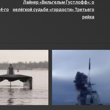
Лайнер «Вильгельм Густлофф»: о
4-го
нелёгкой судьбе «гордости» Третьего
рейха