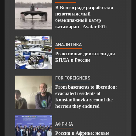
В Волгограде разработали
непотопляемый
безэкипажный катер-
катамаран «Avatar 001»
АНАЛИТИКА
Реактивные двигатели для
БПЛА в России
FOR FOREIGNERS
From basements to liberation:
evacuated residents of
Konstantinovka recount the
horrors they endured
АФРИКА
Россия в Африке: новые