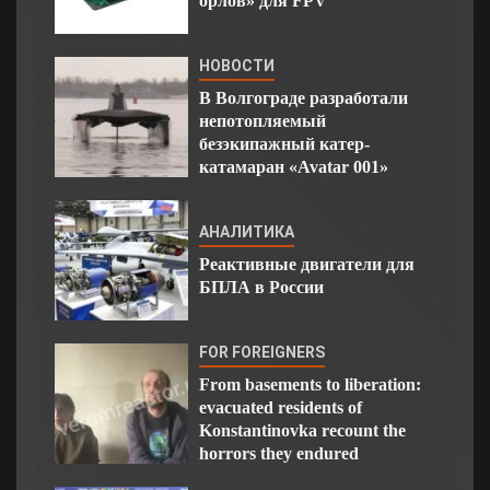
орлов» для FPV
НОВОСТИ
В Волгограде разработали
непотопляемый
безэкипажный катер-
катамаран «Avatar 001»
АНАЛИТИКА
Реактивные двигатели для
БПЛА в России
FOR FOREIGNERS
From basements to liberation:
evacuated residents of
Konstantinovka recount the
horrors they endured