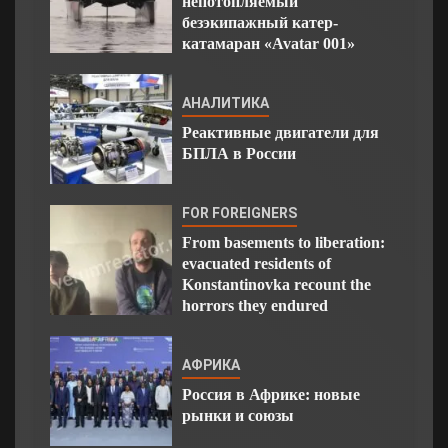
непотопляемый
безэкипажный катер-
катамаран «Avatar 001»
АНАЛИТИКА
Реактивные двигатели для
БПЛА в России
FOR FOREIGNERS
From basements to liberation:
evacuated residents of
Konstantinovka recount the
horrors they endured
АФРИКА
Россия в Африке: новые
рынки и союзы