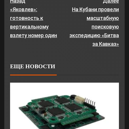
Назад
Далее
«Яковлев»:
На Кубани провели
готовность к
масштабную
вертикальному
поисковую
взлету номер один
экспедицию «Битва
за Кавказ»
ЕЩЕ НОВОСТИ