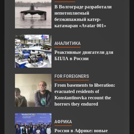
В Волгограде разработали
непотопляемый
безэкипажный катер-
катамаран «Avatar 001»
АНАЛИТИКА
Реактивные двигатели для
БПЛА в России
FOR FOREIGNERS
From basements to liberation:
evacuated residents of
Konstantinovka recount the
horrors they endured
АФРИКА
Россия в Африке: новые