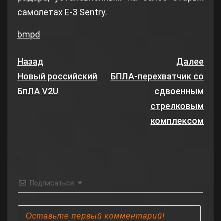
самолетах E-3 Sentry.
bmpd
Назад
Далее
Новый российский
БПЛА-перехватчик со
БпЛА V2U
сдвоенным
стрелковым
комплексом
Подписаться