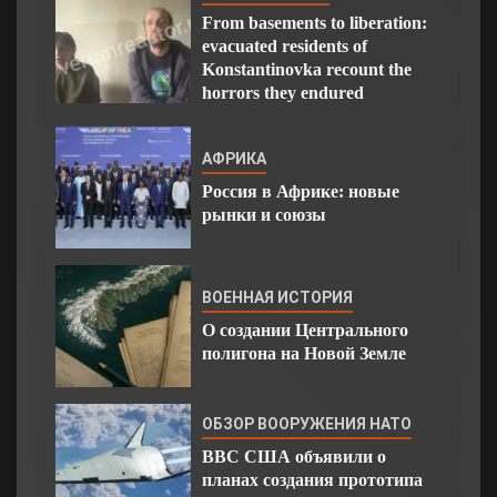
From basements to liberation:
evacuated residents of
Konstantinovka recount the
horrors they endured
АФРИКА
Россия в Африке: новые
рынки и союзы
ВОЕННАЯ ИСТОРИЯ
О создании Центрального
полигона на Новой Земле
ОБЗОР ВООРУЖЕНИЯ НАТО
ВВС США объявили о
планах создания прототипа