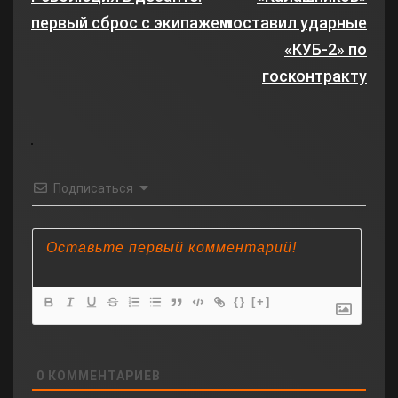
первый сброс с экипажем
поставил ударные
«КУБ-2» по
госконтракту
Подписаться
{}
[+]
0
КОММЕНТАРИЕВ