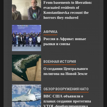
From basements to liberation:
evacuated residents of
Konstantinovka recount the
horrors they endured
АФРИКА
Россия в Африке: новые
рынки и союзы
ВОЕННАЯ ИСТОРИЯ
О создании Центрального
полигона на Новой Земле
ОБЗОР ВООРУЖЕНИЯ НАТО
ВВС США объявили о
планах создания прототипа
VTOL-бомбардировщика