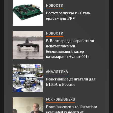
НОВОСТИ
Ростех запускает «Стаю
орлов» для FPV
НОВОСТИ
В Волгограде разработали
непотопляемый
безэкипажный катер-
катамаран «Avatar 001»
АНАЛИТИКА
Реактивные двигатели для
БПЛА в России
FOR FOREIGNERS
From basements to liberation:
evacuated residents of