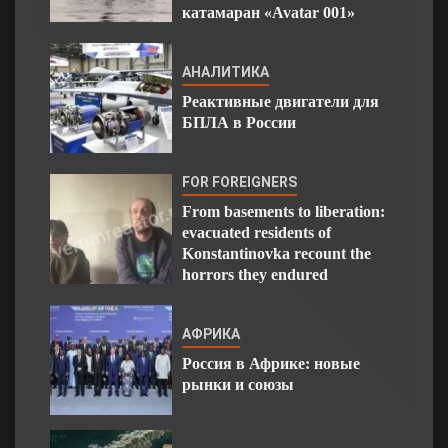
катамаран «Avatar 001»
АНАЛИТИКА
Реактивные двигатели для
БПЛА в России
FOR FOREIGNERS
From basements to liberation:
evacuated residents of
Konstantinovka recount the
horrors they endured
АФРИКА
Россия в Африке: новые
рынки и союзы