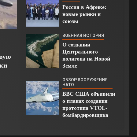
Россия в Африке:
новые рынки и
союзы
ВОЕННАЯ ИСТОРИЯ
О создании
Центрального
овую
полигона на Новой
дки
Земле
ОБЗОР ВООРУЖЕНИЯ
НАТО
ВВС США объявили
о планах создания
прототипа VTOL-
бомбардировщика