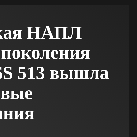
кая НАПЛ
 поколения
 SS 513 вышла
овые
ания