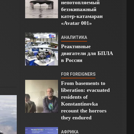
непотопляемый
безэкипажный
катер-катамаран
«Avatar 001»
АНАЛИТИКА
Реактивные
двигатели для БПЛА
в России
FOR FOREIGNERS
From basements to
liberation: evacuated
residents of
Konstantinovka
recount the horrors
they endured
АФРИКА