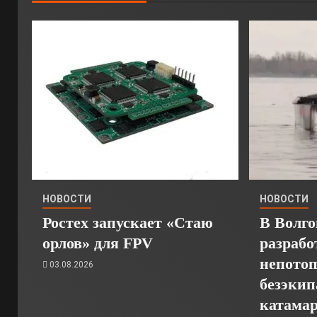
НОВОСТИ
НОВОСТИ
Ростех запускает «Стаю
В Волго
орлов» для FPV
разрабо
непото
03.08.2026
безэкип
катамар