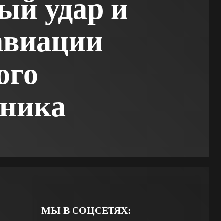
ый удар и
авиации
ого
вника
МЫ В СОЦСЕТЯХ: