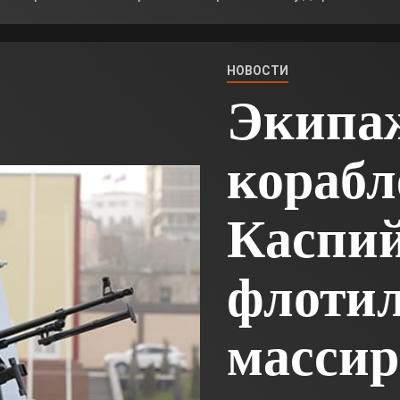
НОВОСТИ
Экипа
корабл
Каспи
флотил
масси