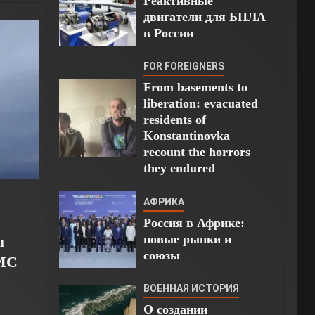
Реактивные
двигатели для БПЛА
в России
FOR FOREIGNERS
From basements to
liberation: evacuated
residents of
Konstantinovka
recount the horrors
they endured
АФРИКА
Россия в Африке:
новые рынки и
ы
союзы
ВМС
ВОЕННАЯ ИСТОРИЯ
О создании