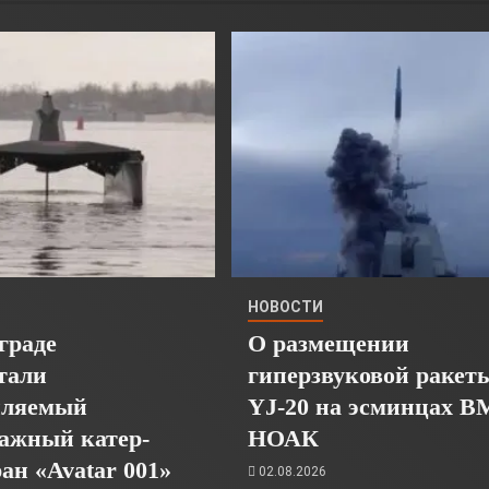
НОВОСТИ
граде
О размещении
тали
гиперзвуковой ракет
пляемый
YJ-20 на эсминцах 
ажный катер-
НОАК
ан «Avatar 001»
02.08.2026