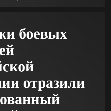
жи боевых
ей
йской
ии отразили
рованный