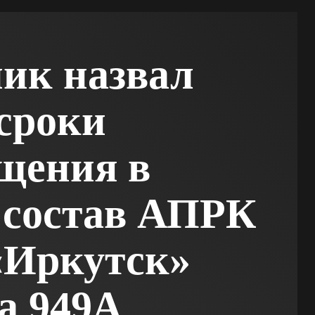
ик назвал
сроки
щения в
 состав АПРК
«Иркутск»
а 949А