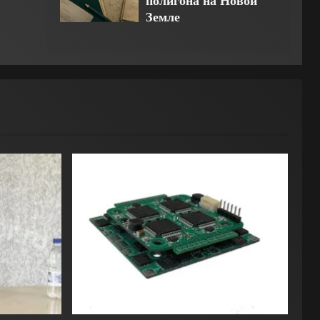
полигона на Новой
Земле