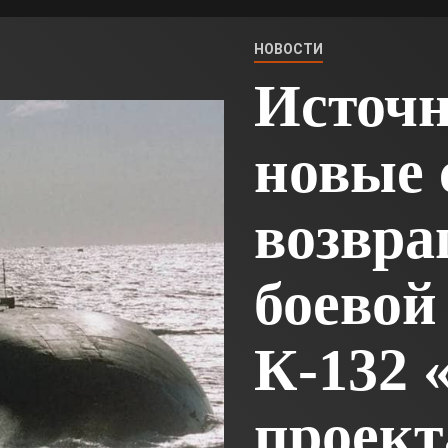
НОВОСТИ
Источн
новые 
возвра
боевой
К-132 
проект