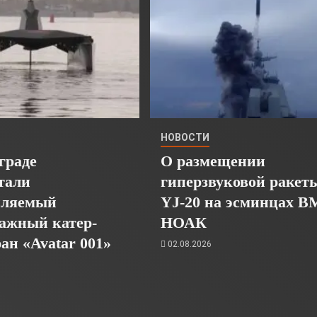
НОВОСТИ
граде
О размещении
тали
гиперзвуковой ракет
пляемый
YJ-20 на эсминцах 
ажный катер-
НОАК
ан «Avatar 001»
02.08.2026