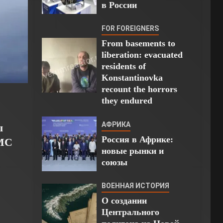
в России
FOR FOREIGNERS
From basements to
liberation: evacuated
residents of
Konstantinovka
recount the horrors
they endured
АФРИКА
ы
Россия в Африке:
ВМС
новые рынки и
союзы
ВОЕННАЯ ИСТОРИЯ
О создании
Центрального