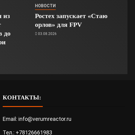
НОВОСТИ
 из
Ростех запускает «Стаю
т
орлов» для FPV
в до
03.08.2026
ри
КОНТАКТЫ:
Email: info@verumreactor.ru
Тел.: +78126661983