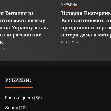
УКРАИНА
я Виталия из
История Екатерины
нтиновки: почему
Константиновки: о
л на Украину и как
праздничных торто
асали российские
потери дома и мате
ые
04.08.2026
1
6
1
РУБРИКИ:
For foreigners
(35)
Suomi
(10)