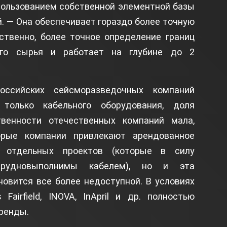
спользованием собственной элементной базы
й. — Она обеспечивает гораздо более точную
тственно, более точное определение границ
ого сырья и работает на глубине до 2
оссийских сейсморазведочных компаний
только кабельного оборудования, доля
венности отечественных компаний мала,
орые компании привлекают арендованное
я отдельных проектов (которые в силу
трудновыполнимы кабелем), но и эта
новится все более недоступной. В условиях
Fairfield, INOVA, InApril и др. полностью
аренды.