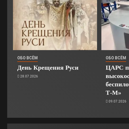
ОБО ВСЁМ
ОБО ВСЁМ
День Крещения Руси
ЦАРС п
высоко
28.07.2026
беспил
Т-М»
09.07.2026