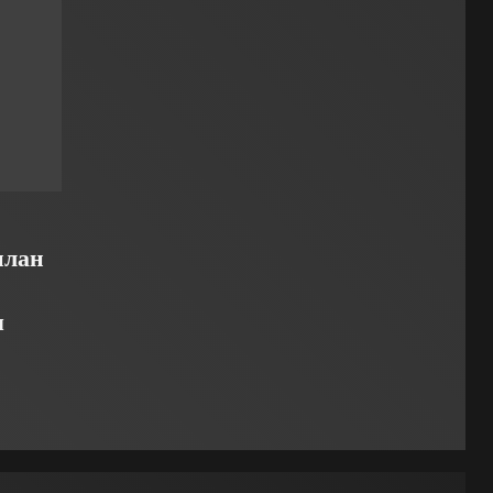
план
м