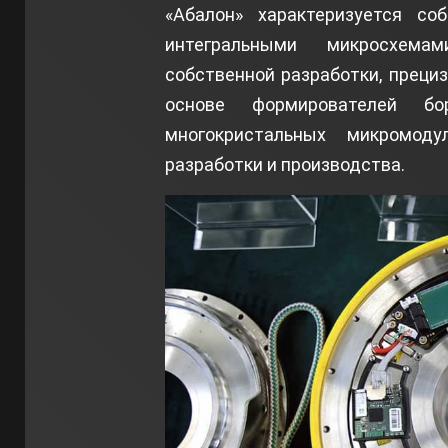
«Абалон» характеризуется со
интегральными микросхема
собственной разработки, прец
основе формирователей бо
многокристальных микромоду
разработки и производства.