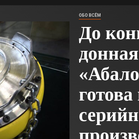
ОБО ВСЁМ
До кон
донная
«Абало
готова 
серийн
произв