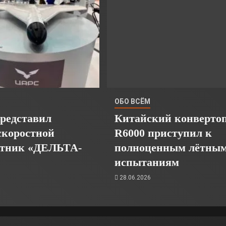
ОБО ВСЁМ
редставил
Китайский конверто
скоростной
R6000 приступил к
отник «ДЕЛЬТА-
полноценным лётны
испытаниям
28.06.2026