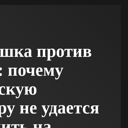
шка против
: почему
йскую
ру не удается
ить на