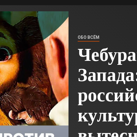
ОБО ВСЁМ
Чебура
Запада
росси
культу
вытесн