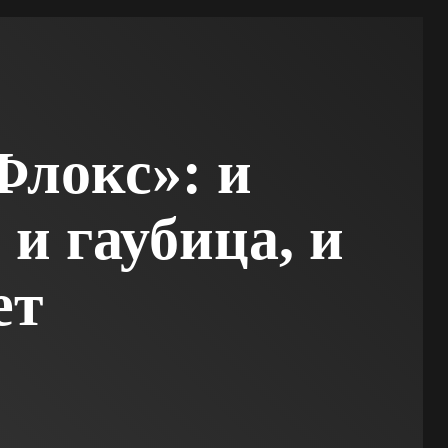
локс»: и
 и гаубица, и
ет