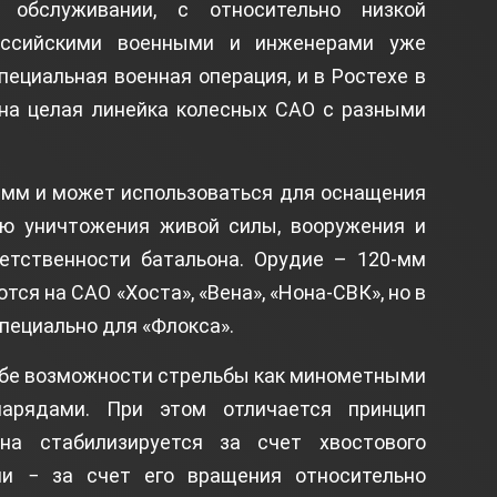
 обслуживании, с относительно низкой
оссийскими военными и инженерами уже
пециальная военная операция, и в Ростехе в
ана целая линейка колесных САО с разными
0 мм и может использоваться для оснащения
ью уничтожения живой силы, вооружения и
ветственности батальона. Орудие – 120-мм
ся на САО «Хоста», «Вена», «Нона-СВК», но в
пециально для «Флокса».
ебе возможности стрельбы как минометными
арядами. При этом отличается принцип
на стабилизируется за счет хвостового
ми − за счет его вращения относительно