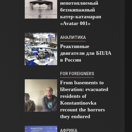
непотопляемый
безэкипажный
катер-катамаран
«Avatar 001»
АНАЛИТИКА
Реактивные
двигатели для БПЛА
в России
FOR FOREIGNERS
From basements to
liberation: evacuated
residents of
Konstantinovka
recount the horrors
they endured
АФРИКА