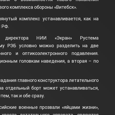
вого комплекса обороны «Витебск».
янутый комплекс устанавливается, как на
 РФ.
о директора НИИ «Экран» Рустема
му РЭБ условно можно разделить на две
нного и оптикоэлектронного подавления.
ионным головкам наведения, а вторая – по
задания главного конструктора летательного
на отдельный борт может устанавливаться,
ем, так и обе сразу.
сийские военные прозвали «яйцами жизни»,
хвосте летательного аппарата, являются