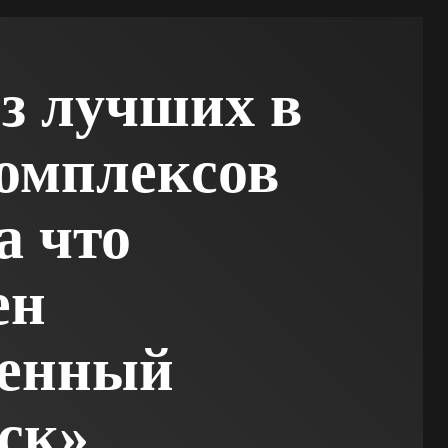
з лучших в
омплексов
а что
ен
ленный
ск»