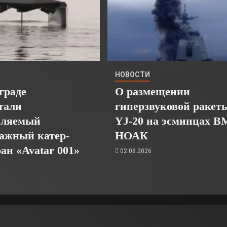
НОВОСТИ
граде
О размещении
тали
гиперзвуковой ракет
пляемый
YJ-20 на эсминцах 
ажный катер-
НОАК
ан «Avatar 001»
02.08.2026