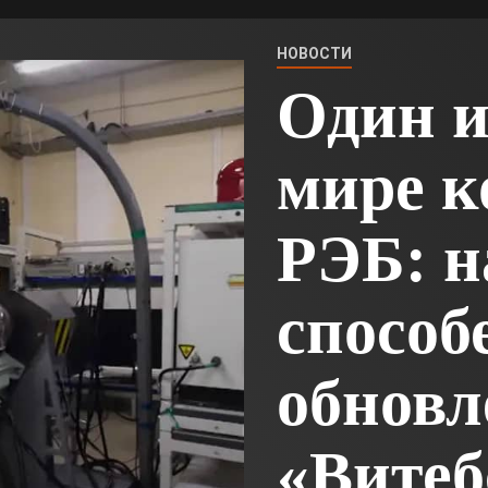
НОВОСТИ
Один и
мире к
РЭБ: н
способ
обнов
«Витеб