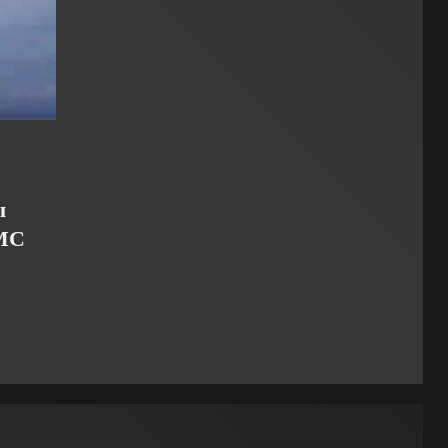
ы
ВМС