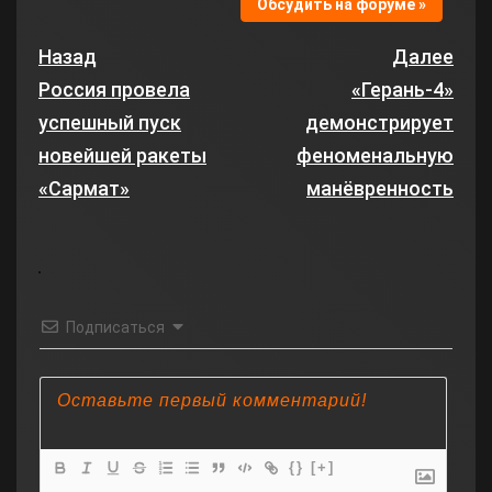
Обсудить на форуме »
Назад
Далее
Россия провела
«Герань‑4»
успешный пуск
демонстрирует
новейшей ракеты
феноменальную
«Сармат»
манёвренность
Подписаться
{}
[+]