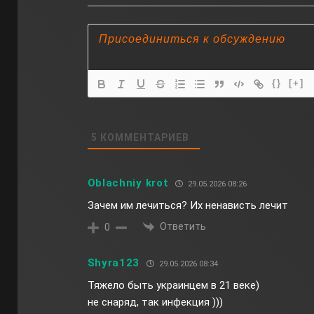
{}
[+]
5
КОММЕНТАРИЕВ
Oblachniy krot
29.05.2026 08:26
Зачем им лечиться? Их ненависть лечит
Ответить
0
Shyra123
29.05.2026 08:34
Тяжело быть украинцем в 21 веке)
не снаряд, так инфекция )))