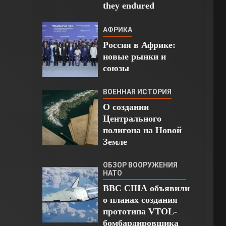
they endured
АФРИКА
Россия в Африке:
новые рынки и
союзы
ВОЕННАЯ ИСТОРИЯ
О создании
Центрального
полигона на Новой
Земле
ОБЗОР ВООРУЖЕНИЯ
НАТО
ВВС США объявили
о планах создания
прототипа VTOL-
бомбардировщика