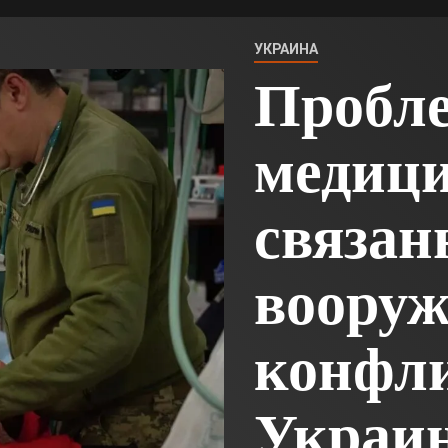
УКРАИНА
Пробл
медиц
связан
воору
конфл
Украи