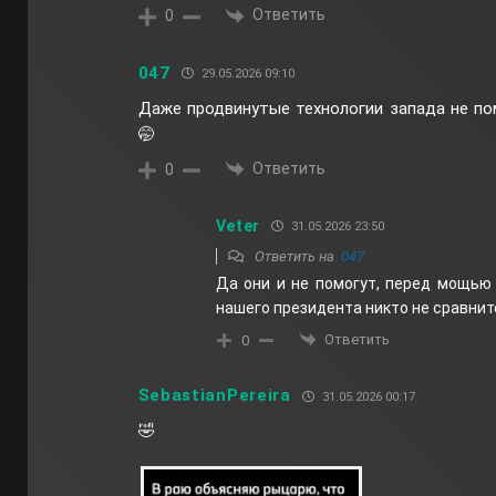
Ответить
0
047
29.05.2026 09:10
Даже продвинутые технологии запада не по
🤭
Ответить
0
Veter
31.05.2026 23:50
Ответить на
047
Да они и не помогут, перед мощью 
нашего президента никто не сравнит
Ответить
0
SebastianPereira
31.05.2026 00:17
🤣