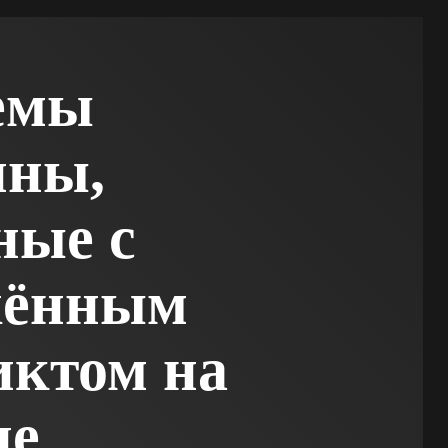
емы
ины,
ные с
жённым
иктом на
не