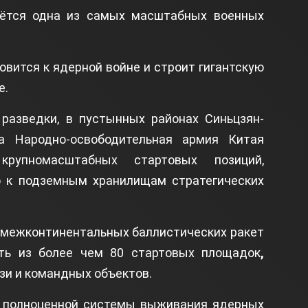
аётся одна из самых масштабных военных
товится к ядерной войне и строит гигантскую
е.
разведки, в пустынных районах Синьцзян-
на Народно-освободительная армия Китая
 крупномасштабных стартовых позиций,
 к подземным хранилищам стратегических
 межконтинентальных баллистических ракет
еть из более чем 80 стартовых площадок
,
язи и командных объектов.
е полноценной системы выживания ядерных