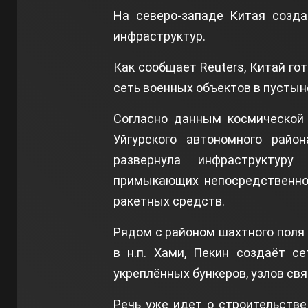
На северо-западе Китая созд
инфраструктур.
Как сообщает Reuters, Китай го
сеть военных объектов в пустын
Согласно данным космической 
Уйгурского автономного райо
развернула инфраструктуру
примыкающих непосредственно
ракетных средств.
Рядом с районом шахтного поля
в н.п. Хами, Пекин создаёт с
укреплённых бункеров, узлов св
Речь уже идет о строительств