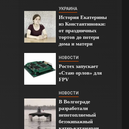
УКРАИНА
История Екатерины
из Константиновки:
от праздничных
тортов до потери
дома и матери
НОВОСТИ
Ростех запускает
«Стаю орлов» для
FPV
НОВОСТИ
В Волгограде
разработали
непотопляемый
безэкипажный
катер-катамаран