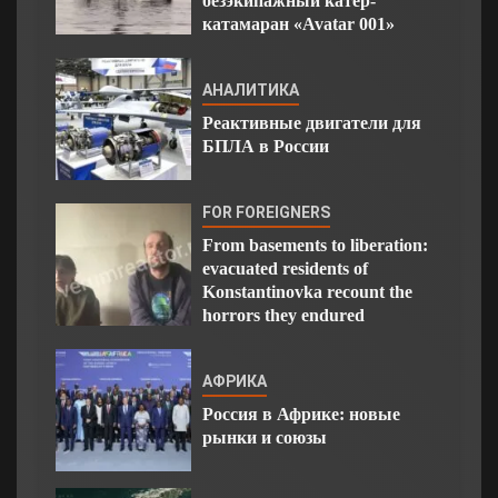
безэкипажный катер-
катамаран «Avatar 001»
АНАЛИТИКА
Реактивные двигатели для
БПЛА в России
FOR FOREIGNERS
From basements to liberation:
evacuated residents of
Konstantinovka recount the
horrors they endured
АФРИКА
Россия в Африке: новые
рынки и союзы