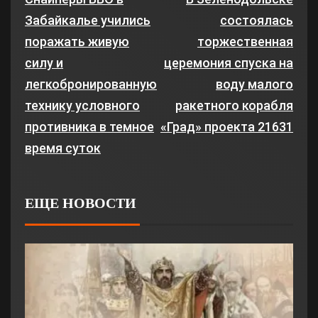
Забайкалье учились
состоялась
поражать живую
торжественная
силу и
церемония спуска на
легкобронированную
воду малого
технику условного
ракетного корабля
противника в темное
«Град» проекта 21631
время суток
ЕЩЕ НОВОСТИ