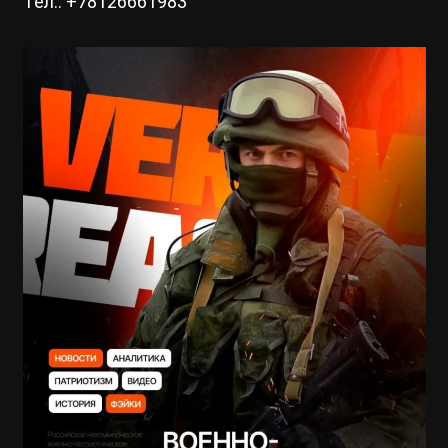
Тел.: +78126661983