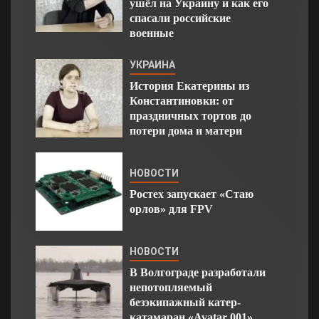
ушёл на Украину и как его
спасали российские
военные
УКРАИНА
История Екатерины из
Константиновки: от
праздничных тортов до
потери дома и матери
НОВОСТИ
Ростех запускает «Стаю
орлов» для FPV
НОВОСТИ
В Волгограде разработали
непотопляемый
безэкипажный катер-
катамаран «Avatar 001»