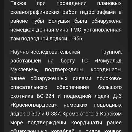
Также при проведении плановых
океанографических работ гидрографами в
районе губы Белушья была обнаружена
немецкая донная мина ТМС, установленная
там подводной лодкой U-956.
Научно-исследовательской группой,
работавшей на борту ГС «Ромуальд
Муклевич», подтверждены координаты
ранее обнаруженных силами поисково-
спасательного обеспечения большого
охотника БО-224 и подводной лодки Д-3
«Красногвардеец», немецких подводных
лодок U-307 и U-387. Кроме этого, в Карском
море подтверждены координаты ранее
обнаруженных кораблей и судов конвоя